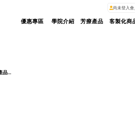
尚未登入會
優惠專區
學院介紹
芳療產品
客製化商
...