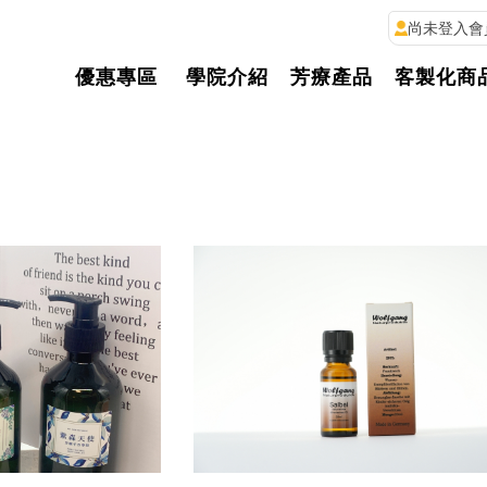
尚未登入會
優惠專區
學院介紹
芳療產品
客製化商