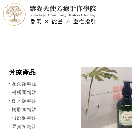
芳療產品
花朵類精油
柑橘類精油
樹木類精油
樹脂類精油
根部類精油
果實類精油