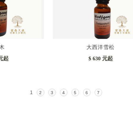
木
大西洋雪松
 元起
$ 630 元起
1
2
3
4
5
6
7