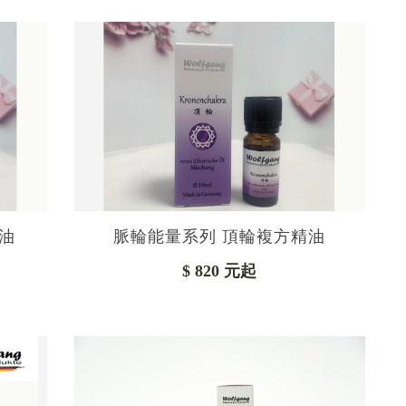
精油
脈輪能量系列 頂輪複方精油
$ 820 元起