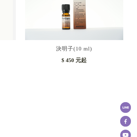
決明子(10 ml)
$ 450 元起