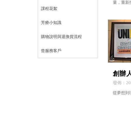
量，重新
課程花絮
芳療小知識
購物說明與退換貨流程
曾服務客戶
創辦
專訪
發佈：202
從夢想到