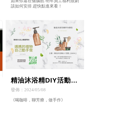
如果你還在傷腦筋.明年員工福利規劃
該如何安排.趕快點進來看！
委會員工福利規劃
精油沐浴精DIY活動.
(200ML)
發佈：2024/05/08
《喝咖啡，聊芳療，做手作》