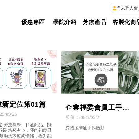
尚未登入會
優惠專區
學院介紹
芳療產品
客製化商
重新定位第01篇
企業福委會員工手作
5/09/25
活動陸續展開~~-企業
發佈：2025/05/28
手作課程/台中企業手
過 芳療教學、精油商品、能
身體按摩油手作活動
或是 塔羅占卜，我的初衷只
作課程/台中企業手作
 幫助大家療癒情緒，提升能