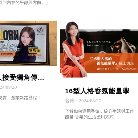
找回內在的平靜與方向。」
人接受獨角傳媒
4/09/20
16型人格香氛能量學
現實，創業新路歷程！
發佈：2024/08/27
了解如何運用香氛，提升生活與工作
能量 香氛的生活應用方式