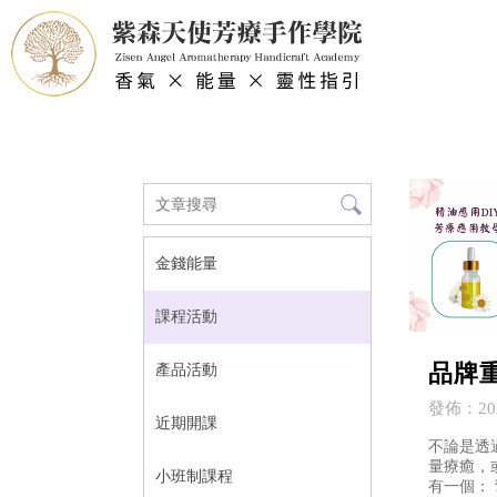
金錢能量
課程活動
品牌
產品活動
發佈：202
近期開課
不論是透
量療癒，
小班制課程
有一個：