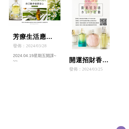
芳療生活應用
課程─基礎應
發佈：2024/03/28
用班(城區分
2024.04.19星期五開課~
開運招財香水
~~
部)
DIY活動
發佈：2024/03/25