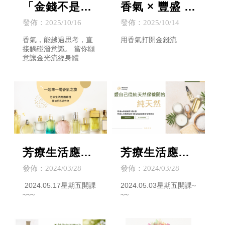
「金錢不是數
香氣 × 豐盛 ×
字，而是你與
能量校頻.體驗
發佈：2025/10/16
發佈：2025/10/14
世界的能量交
會
香氣，能越過思考，直
用香氣打開金錢流
接觸碰潛意識。 當你願
換。」
意讓金光流經身體
芳療生活應用
芳療生活應用
課程─精油香
課程─精油護
發佈：2024/03/28
發佈：2024/03/28
水調香班(城區
膚清潔實務班
2024.05.17星期五開課
2024.05.03星期五開課~
~~~
~~
分部)
(城區分部)